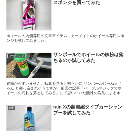
スポンジを買ってみた
ホイールの内側専用の洗車アイテム カーメイトのホイール専用スポ
ンジを試してみました。
サンポールでホイールの鉄粉は落
コーティング
ちるのか試してみた
冒頭からすいません。写真を見ると明らかに サンポールじゃねぇじ
ゃん と突っ込まれそうですが、前回の記事「パープルマジックでホ
イールの汚れを落としてみる」にて思いついた酸性の洗剤によるホー
ルに突き刺さった鉄粉の除去。 これの実験をしてみました...
rain Xの超濃縮タイプカーシャン
洗車
プーを試してみた！