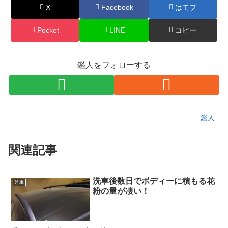
X
Facebook
はてブ
Pocket
LINE
コピー
鑑人をフォローする
鑑人
関連記事
洗車後数日でボディーに積もる花
洗車
粉の量が凄い！