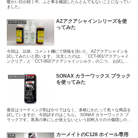
暖かい日が続く中、ふと車を確認したらとんでもないことになってい
ました。
AZアクアシャインシリーズを使
コーティング
ってみた
今回は、以前、コメント欄にて情報を頂いた、AZアクアシャインを
試してみたいと思います。 注文したのは、「CCT-001/アクアシャイ
ンクリア」と「CCT-002/アクアシャインシルク」の二つ。 お試し用
がありまして、なんと2つ併せても500...
SONAX カラーワックス ブラック
コーティング
を使ってみた
最近はコーティング剤ばかりではなく、多岐にわたって色々な商品を
試していますが、今回試すのはこちら。 SONAX カラーワックス ブ
ラックです。黒系の車にしか使えないという顔料入りの小傷隠しのワ
ックスとなります。 私、この商品の事は知らなくて...
カーメイトのC128 ホイール専用
洗車