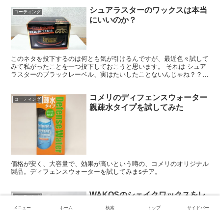
シュアラスターのワックスは本当
コーティング
にいいのか？
このネタを投下するのは何とも気が引けるんですが、最近色々試して
みて私がったことを一つ投下しておこうと思います。 それは シュア
ラスターのブラックレーベル、実はたいしたことないんじゃね？？
という疑問。 いや、まって！先に言い訳させて！ほんと...
コメリのディフェンスウォーター
コーティング
親疎水タイプを試してみた
価格が安く、大容量で、効果が高いという噂の、コメリのオリジナル
製品。ディフェンスウォーターを試してみまsチア。
WAKOSのシェイクワックスをレ
コーティング
ビューしてみた！
メニュー
ホーム
検索
トップ
サイドバー