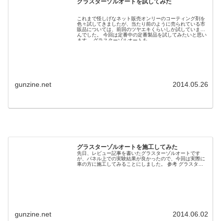
グラスターゾルオートを試してみた
これまで怪しげなネット販売オンリーのコーティング剤を
色々試してきましたが、当たり前のように売られている市
販品については、前回のツヤエキくらいしか試していませ
んでした。 今回は定番中の定番製品を試してみたいと思い
ます。 グラスターゾルオートを...
gunzine.net
2014.05.26
グラスターゾルオートを施工してみた
先日、レビュー記事を書いたグラスターゾルオートです
が、パネル上での実験結果が良かったので、今回は実際に
車の方に施工してみることにしました。 参考 グラスター
ゾルオートを施工してみる これが洗車直後の状態。結構綺
麗な状態なんですよね。これで効...
gunzine.net
2014.06.02