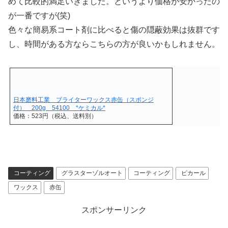
めて比較的満足いきました。というより価格が安かったの
が一番ですが(笑)
色々な簡易系コート剤に比べると傷の隠蔽効果は抜群です
し、時間がある方ならこちらの方が良いかもしれません。
日本磨料工業 ブライターワックス赤缶（スポンジ
付） 200g 54100 *ケミカル*
価格：523円（税込、送料別）
コーティング
グラスターゾルオート
コーティング
ピカール
ワックス
赤缶
スポンサーリンク