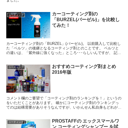
ました。
カーコーティング剤の
コーティング
「BURZEL(バーゼル)」を比較し
てみた！
カーコーティング剤の「BURZEL」(バーゼル)。 以前購入して比較し
た「ベルツ」の後継となるコーティング剤とのことです。 ベルツと
の違いは、「紫外線に強くなった」ところ･･･らしいんですが、 記事
を見てもらえばわかるとおり、散々な結果だっ...
おすすめコーティング剤まとめ
コーティング
2016年版
コメント欄のご要望で「コーティング剤のランキングを！」というの
をいただくことがあります。 確かにコーティング剤のランキングっ
てのは結構需要がありそうなんですが、いかんせん私自身もどれが１
位かとは言いづらい。 ってことで、私自身が洗車の際、「...
PROSTAFFの エックスマールワ
コーティング
ン コーティングシャンプー を試