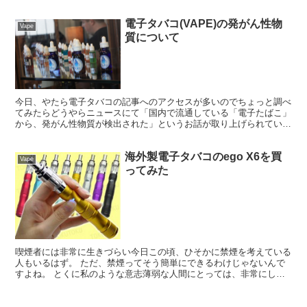
してみることにしました。 今回購入したのは「Re...
電子タバコ(VAPE)の発がん性物
Vape
質について
今日、やたら電子タバコの記事へのアクセスが多いのでちょっと調べ
てみたらどうやらニュースにて「国内で流通している「電子たばこ」
から、発がん性物質が検出された」というお話が取り上げられていた
ようです。 厚労省、「電子たばこ」の健康影響について本...
海外製電子タバコのego X6を買
Vape
ってみた
喫煙者には非常に生きづらい今日この頃、ひそかに禁煙を考えている
人もいるはず。 ただ、禁煙ってそう簡単にできるわけじゃないんで
すよね。 とくに私のような意志薄弱な人間にとっては、非常にしん
どいものです、 海外製の電子タバコ「VAPE」 電子タ...