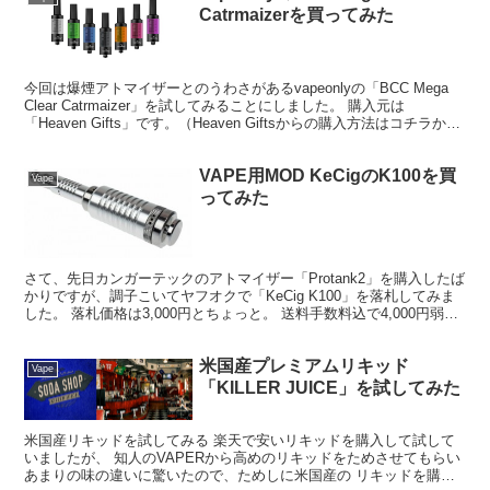
Catrmaizerを買ってみた
今回は爆煙アトマイザーとのうわさがあるvapeonlyの「BCC Mega
Clear Catrmaizer」を試してみることにしました。 購入元は
「Heaven Gifts」です。（Heaven Giftsからの購入方法はコチラか
ら） こ...
VAPE用MOD KeCigのK100を買
Vape
ってみた
さて、先日カンガーテックのアトマイザー「Protank2」を購入したば
かりですが、調子こいてヤフオクで「KeCig K100」を落札してみま
した。 落札価格は3,000円とちょっと。 送料手数料込で4,000円弱。
前回同様今回も怪しい(笑...
米国産プレミアムリキッド
Vape
「KILLER JUICE」を試してみた
米国産リキッドを試してみる 楽天で安いリキッドを購入して試して
いましたが、 知人のVAPERから高めのリキッドをためさせてもらい
あまりの味の違いに驚いたので、ためしに米国産の リキッドを購入