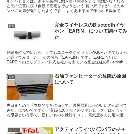
ルンバと言えば、家中を勝手に動き回り掃除をして 電池がなくなる
と元の位置に戻り自動で充電を行なうという 賢い奴ですが、そのル
ンバに兄弟が誕生したようです。 よくある某国で作られる偽物では
無く、iRobotが生み出したキチンとした兄弟です。 ...
完全ワイヤレスのBluetoothイヤ
家電
ホン「EARIN」について調べてみ
た
雑誌を読んでいたら、とてもユニークなイヤホンがあったのでちょっ
と調べてみました。 その名も「EAREIN」です。 EAREINとは
EAREINとはモダニティ株式会社から出ている完全無線のBluetoothイ
ヤホンです。 読み方は「イヤーイ...
石油ファンヒーターの故障の原因
家電
について
先日まとめた「本格的な冬に備えて、暖房器具は何がいいのか調べて
みた」についてですが、流石に20年モノのファンヒーターはそろそ
ろ限界という事で、新しいものを検討すべく、電気屋さんに足を運ん
でみました。 で、その際に店員さんから面白いお話をきけ...
アクティフライでパラパラのチャ
レビュー