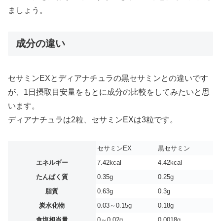
ましょう。
成分の違い
セサミンEXとディアナチュラの黒セサミンとの違いです
が、1日摂取目安量をもとに成分の比較をしてみたいと思
います。
ディアナチュラは2粒、セサミンEXは3粒です。
セサミンEX
黒セサミン
エネルギー
7.42kcal
4.42kcal
たんぱく質
0.35g
0.25g
脂質
0.63g
0.3g
炭水化物
0.03～0.15g
0.18g
食塩相当量
0～0.02g
0.0018g