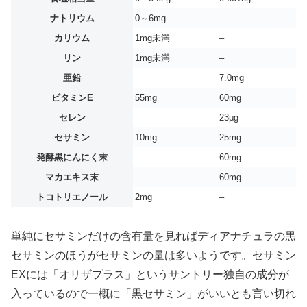
ナトリウム
0～6mg
–
カリウム
1mg未満
–
リン
1mg未満
–
亜鉛
7.0mg
ビタミンE
55mg
60mg
セレン
23μg
セサミン
10mg
25mg
発酵黒にんにく末
60mg
マカエキス末
60mg
トコトリエノール
2mg
–
単純にセサミンだけの含有量を見ればディアナチュラの黒
セサミンのほうがセサミンの量は多いようです。セサミン
EXには「オリザプラス」というサントリー独自の成分が
入っているので一概に「黒セサミン」がいいとも言い切れ