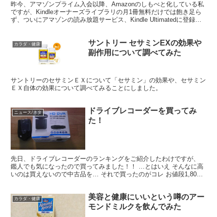
昨今、アマゾンプライム入会以降、Amazonのしもべと化している私
ですが、Kindleオーナーズライブラリの月1冊無料だけでは飽き足ら
ず、ついにアマゾンの読み放題サービス、Kindle Ultimatedに登録し
てしまったので、使ってみた感...
サントリー セサミンEXの効果や
カラダ・健康
副作用について調べてみた
サントリーのセサミンＥＸについて「セサミン」の効果や、セサミン
ＥＸ自体の効果について調べてみることにしました。
ドライブレコーダーを買ってみ
ニュース/ネタ
た！
先日、ドライブレコーダーのランキングをご紹介したわけですが、
鑑人でも気になったので買ってみました！！ …とはいえ そんなに高
いのは買えないので中古品を… それで買ったのがコレ お値段1,800
円！ やすい！！ 安いけど…。 コチラをご覧く...
美容と健康にいいという噂のアー
カラダ・健康
モンドミルクを飲んでみた