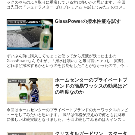
ックスやらのふき取りに重宝している方は多いかと思います。 今回
は先日の「シュアラスター ゼロプレミアム を試してみた」のコメン
トにて、ご相談いただきましたについて、実験してみるこ...
GlassPowerの撥水性能を試す
コーティング
ずいぶん前に購入してちょっと使ってから原液が残ったままの
GlassPowerなんですが、「撥水は凄い」と毎回言いつつも、実際に
どれほど撥水するかというのをお見せしたことがなかったので、今回
は車に施工して比較してみようと思います。 とはいえ、...
ホームセンターのプライベートブ
コーティング
ランドの簡易ワックスの効果はど
の程度なのか
今回はホームセンターのプライベートブランドのカーワックスのレビ
ューをしてみたいと思います。 製品は価格が控えめで何ともお財布
に優しい比較実験となりました。 今回比較してみるのはカインズホ
ームの「簡単カーワックス」とケーヨーD2の「簡単スプレ...
クリスタルガードワン スタータ
コーティング