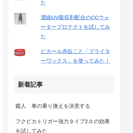
た
濃縮UV吸収剤配合のCCウォ
ータープロテクトを試してみ
た
ピカール赤缶こと「ブライタ
ーワックス」を使ってみた！
新着記事
鑑人 車の乗り換えを決意する
フクピカトリガー強力タイプ2.0 の効果
を試してみた