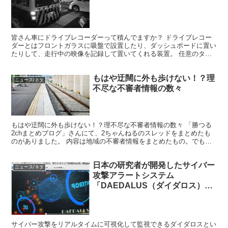
皆さん車にドライブレコーダーって積んでますか？ ドライブレコー
ダーとはフロントガラスに吸盤で設置したり、ダッシュボードに置い
たりして、走行中の映像を記録して置いてくれる装置。 任意のタイ
ミングで録画が可能な他、事故等の衝撃や、急ブレーキなど...
もはや迂闊に外も歩けない！？理
ニュース/ネタ
不尽な不審者情報の数々
もはや迂闊に外も歩けない！？理不尽な不審者情報の数々 「勝つる
2chまとめブログ」さんにて、2ちゃんねるのスレッドをまとめたも
のがありました。 内容は地域の不審者情報をまとめたもの。でも内
容があまりにも理不尽なのでついつい笑ってしまいました...
日本の研究者が開発したサイバー
ニュース/ネタ
攻撃アラートシステム
「DAEDALUS（ダイダロス）」
がカッコよすぎる！！
サイバー攻撃をリアルタイムに可視化して監視できるダイダロスとい