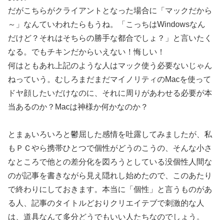
だがこちらがクライアントとなった場合に「マックだから
～」なんていわれたらもうね。「こっちはWindowsなん
だけど？それはそちらの勝手な都合でしょ？」と言いたく
なる。でもチキンだからいえない！悔しい！
何はともあれ上記のような人はマック使う必要ないじゃん
ねっていう。むしろまだまだマイノリティのMacを使って
ドヤ顔したいだけなのに、それに周りがあわせる必要が本
当あるのか？Macは神様か何かなのか？
とまぁいろいろと鬱屈した感情を吐露してみましたが、私
もＰＣやら携帯ひとつで個性がどうのこうの、そんな小さ
なところで他との差分化を図ろうとしている没個性人間な
のが記事を書きながら見え隠れし始めたので、このあたり
で終わりにしておきます。本当に「個性」と言うものがあ
る人、記事のタイトルどおりクリエイテブで刺激的な人
は、道具なんて多分どうでもいい人たちなのでしょう。