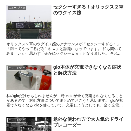
セクシーすぎる！オリックス２軍
ニュース/ネタ
のウグイス嬢
オリックス２軍のウグイス嬢のアナウンスが「セクシーすぎる！」
「狙ってやってるだろこれｗ」と話題になっています。 私も聞いて
みましたが、思わず「確かにセクシーｗｗ」となりました。 それで
はご覧ください。
glo本体が充電できなくなる症状
ニュース/ネタ
と解決方法
私のgloだけかもしれませんが、時々gloが全く充電されなくなること
があるので、対処方法についてまとめておこうと思います。 gloが充
電できなくなる gloを使っていて、充電しようとしても、全く充電で
きない場合があります。 USBケーブルを...
意外な使われ方で大人気のドライ
ニュース/ネタ
ブレコーダー