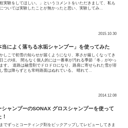
較実験をしてほしい。」というコメントをいただきまして、私も
については実験したことが無かったと思い、実験してみ...
2015.10.30
本当によく落ちる水垢シャンプー」を使ってみた
かしこで初雪の知らせが届くようになり、寒さが厳しくなってき
日この頃。 間もなく個人的には一番車が汚れる季節「冬」がやっ
ます。 道路は融雪剤でドロドロになり、路肩に寄せられた雪が溶
し雪は降らずとも常時路面はぬれている。 晴れて...
2014.12.08
ーシャンプーのSONAX グロスシャンプーを使って
た！
までずっとコーティング剤をピックアップしてレビューしてきま