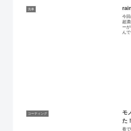
r
洗車
今回
超濃
ーが
んで
モ
コーティング
た
巷で