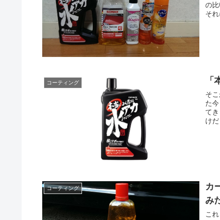
の比
それ
「
コーティング
そこ
た今
てき
けだ
カ
コーティング
み
これ