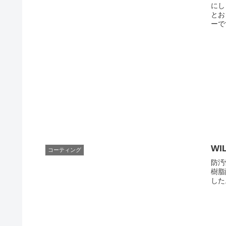
にし
とお
ーで
W
コーティング
防汚
樹脂
した