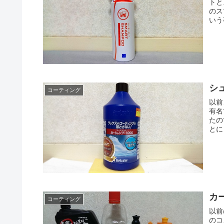
トと
のス
いう
シ
コーティング
以前
有名
たの
とに
カ
コーティング
以前
のコ