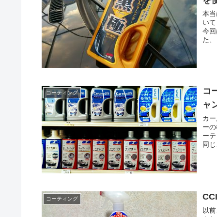
を
本当
いて
今回
た、
コ
コーティング
ャ
カー
ーの
ーテ
同じ
C
コーティング
以前