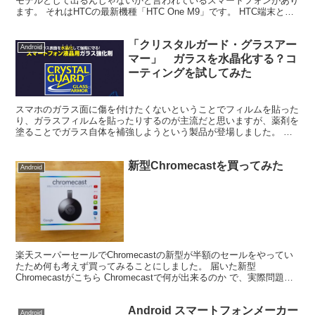
モデルとして出るんじゃないかと言われているスマートフォンがあり
ます。 それはHTCの最新機種「HTC One M9」です。 HTC端末とい
えば、現在国内ではauから新しいHTC ...
「クリスタルガード・グラスアー
Android
マー」 ガラスを水晶化する？コ
ーティングを試してみた
スマホのガラス面に傷を付けたくないということでフィルムを貼った
り、ガラスフィルムを貼ったりするのが主流だと思いますが、薬剤を
塗ることでガラス自体を補強しようという製品が登場しました。 そ
の名も「クリスタルガード・グラスアーマー」 車用コーテ...
新型Chromecastを買ってみた
Android
楽天スーパーセールでChromecastの新型が半額のセールをやってい
たため何も考えず買ってみることにしました。 届いた新型
Chromecastがこちら Chromecastで何が出来るのか で、実際問題
Chromecastでは何が出来るの...
Android スマートフォンメーカー
Android