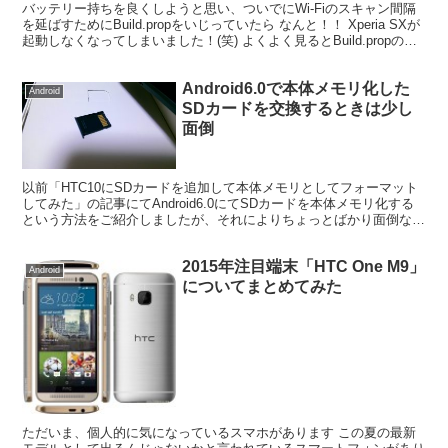
バッテリー持ちを良くしようと思い、ついでにWi-Fiのスキャン間隔
を延ばすためにBuild.propをいじっていたら なんと！！ Xperia SXが
起動しなくなってしまいました！(笑) よくよく見るとBuild.propの中
の数字の間にス...
Android6.0で本体メモリ化した
Android
SDカードを交換するときは少し
面倒
以前「HTC10にSDカードを追加して本体メモリとしてフォーマット
してみた」の記事にてAndroid6.0にてSDカードを本体メモリ化する
という方法をご紹介しましたが、それによりちょっとばかり面倒なこ
とになったのでご紹介します。 SDカード...
2015年注目端末「HTC One M9」
Android
についてまとめてみた
ただいま、個人的に気になっているスマホがあります この夏の最新