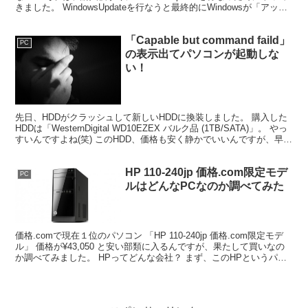
きました。 WindowsUpdateを行なうと最終的にWindowsが「アップ
デイトする？」...
「Capable but command faild」
PC
の表示出てパソコンが起動しな
い！
先日、HDDがクラッシュして新しいHDDに換装しました。 購入した
HDDは「WesternDigital WD10EZEX バルク品 (1TB/SATA)」。 やっ
すいんですよね(笑) このHDD、価格も安く静かでいいんですが、早速
不調が出...
HP 110-240jp 価格.com限定モデ
PC
ルはどんなPCなのか調べてみた
価格.comで現在１位のパソコン 「HP 110-240jp 価格.com限定モデ
ル」 価格が¥43,050 と安い部類に入るんですが、果たして買いなの
か調べてみました。 HPってどんな会社？ まず、このHPというパソ
コンメーカーについて。...