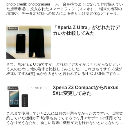
photo credit: photograsaur 一人一台を持つようになって伸び悩んでい
た携帯市場に 投入されたスマートフォン（スマホ）。 端末の出荷の
増加や、データ定額制への加入による売り上げ安定化など キャリア
にとっては救世主のよう...
「Xperia Z Ultra」がどれだけデ
Android
カいか比較してみた
さて、Xperia Z Ultraですが、どれだけデカイかよくわからないとい
う人のために 他の端末と比較してみました。 これはもうサイズ感が
段違いですね(笑) 元から大きいと言われているHTC J ONEですら、
XperiaZ Ultraの...
Xperia Z3 CompactからNexus
Android
5Xに変更してみた
これまで使用していたZ3Cには何の不満もなかったのですが、以前契
約していた機種がZ1fな事もあってそろそろ月々サポートの割引がな
くなりそうなため、新しい端末に機種変更を行わないといけないなと
思っていたところにドコモからもNexus5Xが登場...