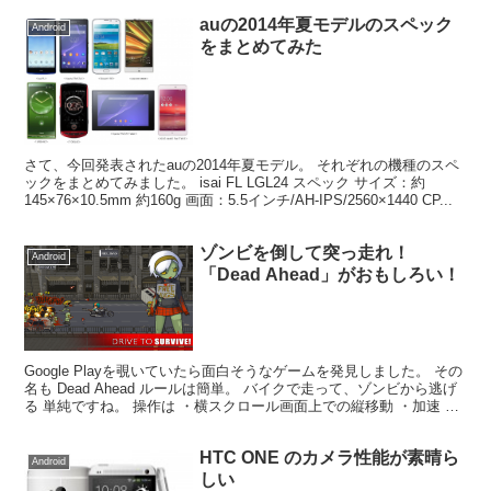
auの2014年夏モデルのスペック
Android
をまとめてみた
さて、今回発表されたauの2014年夏モデル。 それぞれの機種のスペ
ックをまとめてみました。 isai FL LGL24 スペック サイズ：約
145×76×10.5mm 約160g 画面：5.5インチ/AH-IPS/2560×1440 CP...
ゾンビを倒して突っ走れ！
Android
「Dead Ahead」がおもしろい！
Google Playを覗いていたら面白そうなゲームを発見しました。 その
名も Dead Ahead ルールは簡単。 バイクで走って、ゾンビから逃げ
る 単純ですね。 操作は ・横スクロール画面上での縦移動 ・加速 ・
後方から迫るゾンビに向か...
HTC ONE のカメラ性能が素晴ら
Android
しい