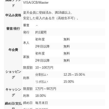
VISA/JCB/Master
ド
楽天会員に登録済み、満18歳以上、
申込み資格
安定した収入のある方（高校生不可）。
審査
－
審査/発行
発行
約1週間
初年度
無料
本人
2年目以降
無料
年会費
初年度
無料
家族
2年目以降
無料
限度額
10～100万円
ショッピン
分割払い
12.25～15.00％
グ
利率
リボ払い
15.00%
限度額
1万円～90万円
キャッシン
グ
利率
18.00%
締め日
毎月末日
締め日/支払