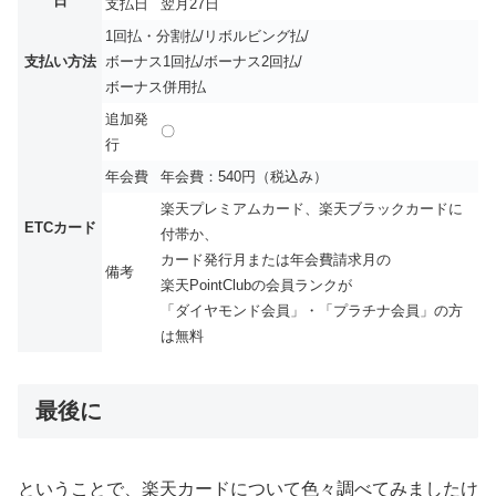
日
支払日
翌月27日
1回払・分割払/リボルビング払/
支払い方法
ボーナス1回払/ボーナス2回払/
ボーナス併用払
追加発
〇
行
年会費
年会費：540円（税込み）
楽天プレミアムカード、楽天ブラックカードに
ETCカード
付帯か、
カード発行月または年会費請求月の
備考
楽天PointClubの会員ランクが
「ダイヤモンド会員」・「プラチナ会員」の方
は無料
最後に
ということで、楽天カードについて色々調べてみましたけ