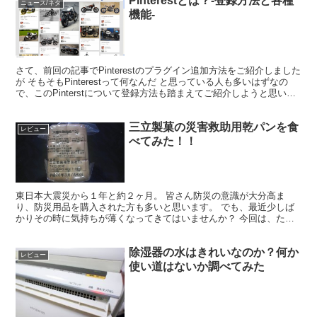
Pinterestとは？-登録方法と各種
ニュース/ネタ
機能-
さて、前回の記事でPinterestのプラグイン追加方法をご紹介しました
が そもそもPinterestって何なんだ と思っている人も多いはずなの
で、このPinterstについて登録方法も踏まえてご紹介しようと思いま
す。 【読み方】 まずこれ...
三立製菓の災害救助用乾パンを食
レビュー
べてみた！！
東日本大震災から１年と約２ヶ月。 皆さん防災の意識が大分高ま
り、防災用品を購入された方も多いと思います。 でも、最近少しば
かりその時に気持ちが薄くなってきてはいませんか？ 今回は、たま
たま三立製菓の災害救助用乾パンというものを食べる機会があ...
除湿器の水はきれいなのか？何か
レビュー
使い道はないか調べてみた