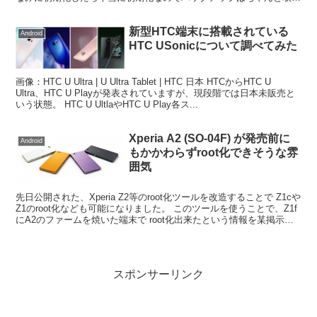
ておきましょう。 では手順の方を。
新型HTC端末に搭載されている
Android
HTC USonicについて調べてみた
画像：HTC U Ultra | U Ultra Tablet | HTC 日本 HTCからHTC U
Ultra、HTC U Playが発表されていますが、現段階では日本未販売と
いう状態。 HTC U UltlaやHTC U Play各ス...
Xperia A2 (SO-04F) が発売前に
Android
もかかわらずroot化できそうな雰
囲気
先日公開された、Xperia Z2等のroot化ツールを改造することで Z1cや
Z1のroot化なども可能になりました。 このツールを使うことで、Z1f
にA2のファームを焼いた端末で root化出来たという情報を某掲示板
で154氏が書き込ん...
スポンサーリンク