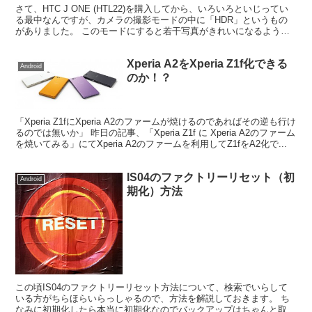
さて、HTC J ONE (HTL22)を購入してから、いろいろといじってい
る最中なんですが、カメラの撮影モードの中に「HDR」というもの
がありました。 このモードにすると若干写真がきれいになるような
気はしていたんですが、よくわからないので...
Xperia A2をXperia Z1f化できる
Android
のか！？
「Xperia Z1fにXperia A2のファームが焼けるのであればその逆も行け
るのでは無いか」 昨日の記事、「Xperia Z1f に Xperia A2のファーム
を焼いてみる」にてXperia A2のファームを利用してZ1fをA2化で...
IS04のファクトリーリセット（初
Android
期化）方法
この頃IS04のファクトリーリセット方法について、検索でいらして
いる方がちらほらいらっしゃるので、方法を解説しておきます。 ち
なみに初期化したら本当に初期化なのでバックアップはちゃんと取っ