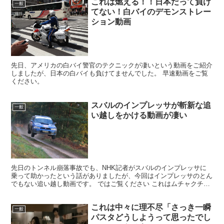
これは燃える！！日本だって負け
一般
てない！白バイのデモンストレー
ション動画
先日、アメリカの白バイ警官のテクニックが凄いという動画をご紹介
しましたが、日本の白バイも負けてませんでした。 早速動画をご覧
ください。
スバルのインプレッサが斬新な追
一般
い越しをかける動画が凄い
先日のトンネル崩落事故でも、NHK記者がスバルのインプレッサに
乗って助かったという話がありましたが、今回はインプレッサのとん
でもない追い越し動画です。 ではご覧ください これはムチャクチャ
ですねーｗ しかもこの後さらに追い越しをかけてるんだ...
これは中々に理不尽「さっき一瞬
一般
パスタどうしようって思ったでし