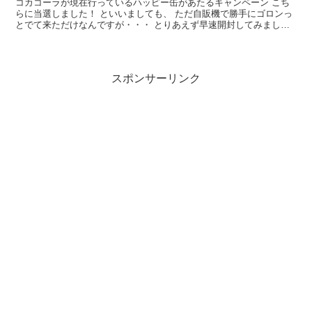
コカコーラが現在行っているハッピー缶があたるキャンペーン こち
らに当選しました！ といいましても、 ただ自販機で勝手にゴロンっ
とでて来ただけなんですが・・・ とりあえず早速開封してみましょ
う 見た目は普通のコカコーラの缶。最初は「なんか2本...
スポンサーリンク