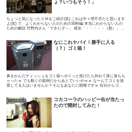
ょ？いつもそう！」
ちょっと気になったＣＭをご紹介(笑) これは中々理不尽だと思います
よ(笑) で、よくわからない人のための30秒編 本当にわからない人の
ための解説 竹野内さん「できたぞ～」 彼女「・・・・・（怒）」 竹
野内さん「…まだ怒ってんのか？」 ※どう...
なにこれヤバイ！勝手に入る
一般
（？）ゴミ箱！
鼻をかんだティッシュをゴミ箱へポイっと投げたら外れて床に落ちち
ゃったｗ でも動くの面倒だからあとでいいやｗｗ なーんてゴミを放
置してる人はいませんか？そんなあなたに朗報ですｗ 自分からゴミ
を追跡して拾ってくれるゴミ箱を作ってしまった人がいる...
コカコーラのハッピー缶が当たっ
ニュース/ネタ
たので開封してみた！