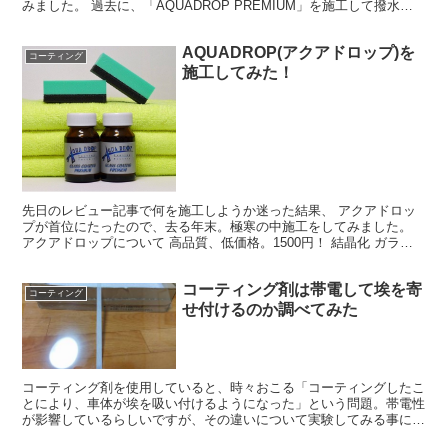
みました。 過去に、「AQUADROP PREMIUM」を施工して撥水効
果の高さに感心して...
AQUADROP(アクアドロップ)を
コーティング
施工してみた！
先日のレビュー記事で何を施工しようか迷った結果、 アクアドロッ
プが首位にたったので、去る年末。極寒の中施工をしてみました。
アクアドロップについて 高品質、低価格。1500円！ 結晶化 ガラス
コーティング剤 AQUADROP PREMIUM...
コーティング剤は帯電して埃を寄
コーティング
せ付けるのか調べてみた
コーティング剤を使用していると、時々おこる「コーティングしたこ
とにより、車体が埃を吸い付けるようになった」という問題。帯電性
が影響しているらしいですが、その違いについて実験してみる事にし
ました。